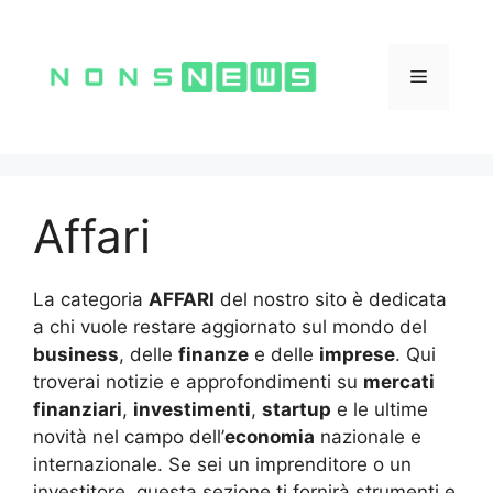
Vai
al
contenuto
Menu
Affari
La categoria
AFFARI
del nostro sito è dedicata
a chi vuole restare aggiornato sul mondo del
business
, delle
finanze
e delle
imprese
. Qui
troverai notizie e approfondimenti su
mercati
finanziari
,
investimenti
,
startup
e le ultime
novità nel campo dell’
economia
nazionale e
internazionale. Se sei un imprenditore o un
investitore, questa sezione ti fornirà strumenti e