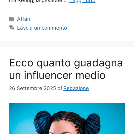
marketing, la gestione …
Leggi tutto
Categorie
Affari
Lascia un commento
Ecco quanto guadagna
un influencer medio
26 Settembre 2025
di
Redazione