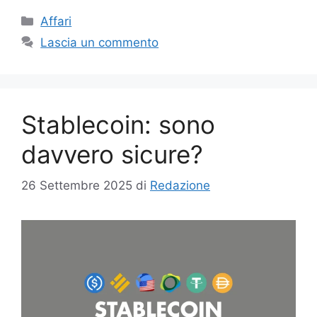
Categorie
Affari
Lascia un commento
Stablecoin: sono
davvero sicure?
26 Settembre 2025
di
Redazione