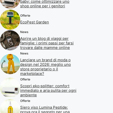
baby: come ottimizzare uno
shop online per i genitori
Offerte
EcoPest Garden
News
Aprire un blog di viaggi per
famiglie: i primi passi per farsi
trovare dalle mamme online
News
Lanciare un brand di moda o
design nel 2026: meglio uno
store proprietario o il
marketplace?
Offerte
Scopri eko‑splitter: comfort
immediato e aria pulita per ogni
ambiente
Offerte
Siero viso Lumina Peptide:
prova ora il segreto per una