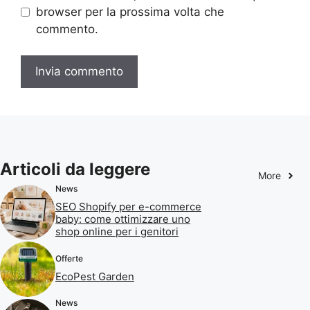
browser per la prossima volta che
commento.
Articoli da leggere
More
News
SEO Shopify per e-commerce
baby: come ottimizzare uno
shop online per i genitori
Offerte
EcoPest Garden
News