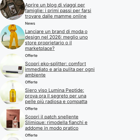
Aprire un blog di viaggi per
famiglie: i primi passi per farsi
trovare dalle mamme online
News
Lanciare un brand di moda o
design nel 2026: meglio uno
store proprietario o il
marketplace?
Offerte
Scopri eko‑splitter: comfort
immediato e aria pulita per ogni
ambiente
Offerte
Siero viso Lumina Peptide:
prova ora il segreto per una
pelle più radiosa e compatta
Offerte
Scopri il patch snellente
Slimique: rimodella fianchi e
addome in modo pratico
Offerte