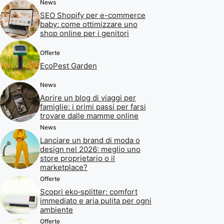
News
SEO Shopify per e-commerce
baby: come ottimizzare uno
shop online per i genitori
Offerte
EcoPest Garden
News
Aprire un blog di viaggi per
famiglie: i primi passi per farsi
trovare dalle mamme online
News
Lanciare un brand di moda o
design nel 2026: meglio uno
store proprietario o il
marketplace?
Offerte
Scopri eko‑splitter: comfort
immediato e aria pulita per ogni
ambiente
Offerte