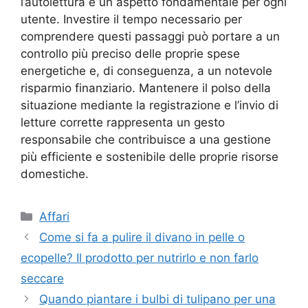
l’autolettura è un aspetto fondamentale per ogni
utente. Investire il tempo necessario per
comprendere questi passaggi può portare a un
controllo più preciso delle proprie spese
energetiche e, di conseguenza, a un notevole
risparmio finanziario. Mantenere il polso della
situazione mediante la registrazione e l’invio di
letture corrette rappresenta un gesto
responsabile che contribuisce a una gestione
più efficiente e sostenibile delle proprie risorse
domestiche.
Categorie
Affari
Come si fa a pulire il divano in pelle o
ecopelle? Il prodotto per nutrirlo e non farlo
seccare
Quando piantare i bulbi di tulipano per una