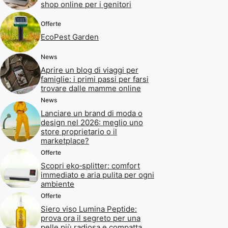
shop online per i genitori
Offerte
EcoPest Garden
News
Aprire un blog di viaggi per
famiglie: i primi passi per farsi
trovare dalle mamme online
News
Lanciare un brand di moda o
design nel 2026: meglio uno
store proprietario o il
marketplace?
Offerte
Scopri eko‑splitter: comfort
immediato e aria pulita per ogni
ambiente
Offerte
Siero viso Lumina Peptide:
prova ora il segreto per una
pelle più radiosa e compatta