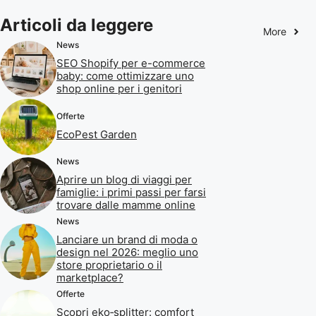
Articoli da leggere
More
News
SEO Shopify per e-commerce
baby: come ottimizzare uno
shop online per i genitori
Offerte
EcoPest Garden
News
Aprire un blog di viaggi per
famiglie: i primi passi per farsi
trovare dalle mamme online
News
Lanciare un brand di moda o
design nel 2026: meglio uno
store proprietario o il
marketplace?
Offerte
Scopri eko‑splitter: comfort