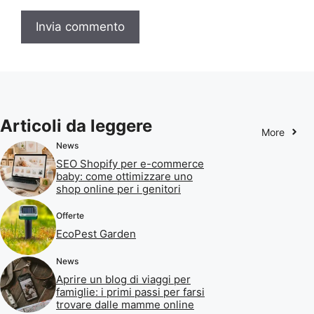
Articoli da leggere
More
News
SEO Shopify per e-commerce
baby: come ottimizzare uno
shop online per i genitori
Offerte
EcoPest Garden
News
Aprire un blog di viaggi per
famiglie: i primi passi per farsi
trovare dalle mamme online