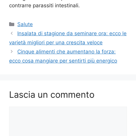
contrarre parassiti intestinali.
Categorie
Salute
Insalata di stagione da seminare ora: ecco le
varietà migliori per una crescita veloce
Cinque alimenti che aumentano la forza:
ecco cosa mangiare per sentirti più energico
Lascia un commento
Commento