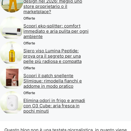
design nel 2026: meglio uno
store proprietario o il
marketplace?
Offerte
Scopri eko‑splitter: comfort
immediato e aria pulita per ogni
ambiente
Offerte
Siero viso Lumina Peptide:
prova ora il segreto per una
pelle più radiosa e compatta
Offerte
Scopri il patch snellente
Slimique: rimodella fianchi e
addome in modo pratico
Offerte
Elimina odori in frigo e armadi
con O3 Cube: aria fresca in
pochi minuti
Questo blog non è una testata giornalistica, in quanto viene