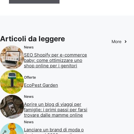
Articoli da leggere
More
News
SEO Shopify per e-commerce
baby: come ottimizzare uno
shop online per i genitori
Offerte
EcoPest Garden
News
Aprire un blog di viaggi per
famiglie: i primi passi per farsi
trovare dalle mamme online
News
Lanciare un brand di moda o