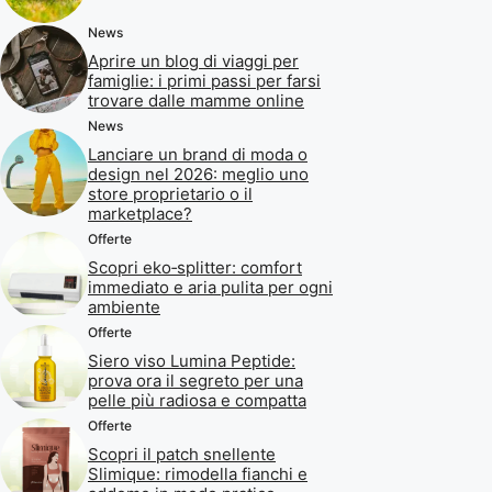
News
Aprire un blog di viaggi per
famiglie: i primi passi per farsi
trovare dalle mamme online
News
Lanciare un brand di moda o
design nel 2026: meglio uno
store proprietario o il
marketplace?
Offerte
Scopri eko‑splitter: comfort
immediato e aria pulita per ogni
ambiente
Offerte
Siero viso Lumina Peptide:
prova ora il segreto per una
pelle più radiosa e compatta
Offerte
Scopri il patch snellente
Slimique: rimodella fianchi e