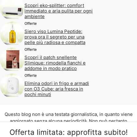
Scopri eko‑splitter: comfort
immediato e aria pulita per ogni
ambiente
Offerte
Siero viso Lumina Peptide:
prova ora il segreto per una
pelle più radiosa e compatta
Offerte
Scopri il patch snellente
Slimique: rimodella fianchi e
addome in modo pratico
Offerte
Elimina odori in frigo e armadi
con O3 Cube: aria fresca in
pochi minuti
Questo blog non è una testata giornalistica, in quanto viene
aggiornato senza alcuna periodicità. Non può pertanto
considerarsi un prodotto editoriale ai sensi della legge n. 62
Offerta limitata: approfitta subito!
del 07.03.2001.