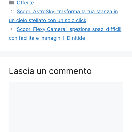
Categorie
Offerte
Scopri AstroSky: trasforma la tua stanza in
un cielo stellato con un solo click
Scopri Flexy Camera: ispeziona spazi difficili
con facilità e immagini HD nitide
Lascia un commento
Commento