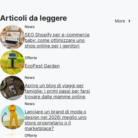
Articoli da leggere
More
News
SEO Shopify per e-commerce
baby: come ottimizzare uno
shop online per i genitori
Offerte
EcoPest Garden
News
Aprire un blog di viaggi per
famiglie: i primi passi per farsi
trovare dalle mamme online
News
Lanciare un brand di moda o
design nel 2026: meglio uno
store proprietario o il
marketplace?
Offerte