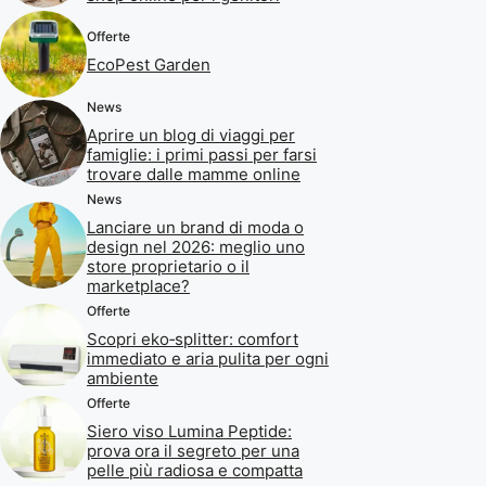
Offerte
EcoPest Garden
News
Aprire un blog di viaggi per
famiglie: i primi passi per farsi
trovare dalle mamme online
News
Lanciare un brand di moda o
design nel 2026: meglio uno
store proprietario o il
marketplace?
Offerte
Scopri eko‑splitter: comfort
immediato e aria pulita per ogni
ambiente
Offerte
Siero viso Lumina Peptide:
prova ora il segreto per una
pelle più radiosa e compatta