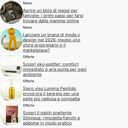
News
Aprire un blog di viaggi per
famiglie: i primi passi per farsi
trovare dalle mamme online
News
Lanciare un brand di moda o
design nel 2026: meglio uno
store proprietario o il
marketplace?
Offerte
Scopri eko‑splitter: comfort
immediato e aria pulita per ogni
ambiente
Offerte
Siero viso Lumina Peptide:
prova ora il segreto per una
pelle più radiosa e compatta
Offerte
Scopri il patch snellente
Slimique: rimodella fianchi e
addome in modo pratico