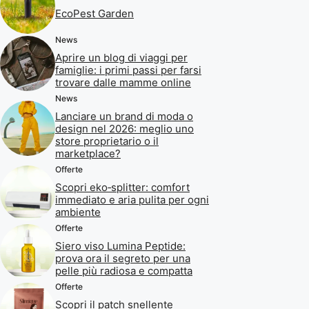
EcoPest Garden
News
Aprire un blog di viaggi per
famiglie: i primi passi per farsi
trovare dalle mamme online
News
Lanciare un brand di moda o
design nel 2026: meglio uno
store proprietario o il
marketplace?
Offerte
Scopri eko‑splitter: comfort
immediato e aria pulita per ogni
ambiente
Offerte
Siero viso Lumina Peptide:
prova ora il segreto per una
pelle più radiosa e compatta
Offerte
Scopri il patch snellente