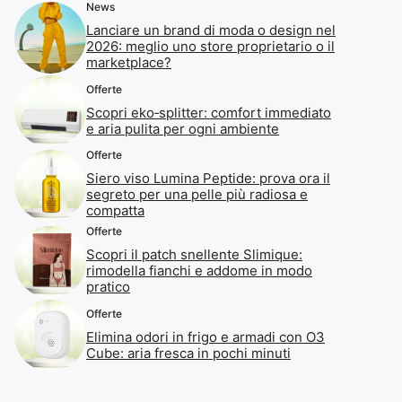
News
Lanciare un brand di moda o design nel
2026: meglio uno store proprietario o il
marketplace?
Offerte
Scopri eko‑splitter: comfort immediato
e aria pulita per ogni ambiente
Offerte
Siero viso Lumina Peptide: prova ora il
segreto per una pelle più radiosa e
compatta
Offerte
Scopri il patch snellente Slimique:
rimodella fianchi e addome in modo
pratico
Offerte
Elimina odori in frigo e armadi con O3
Cube: aria fresca in pochi minuti