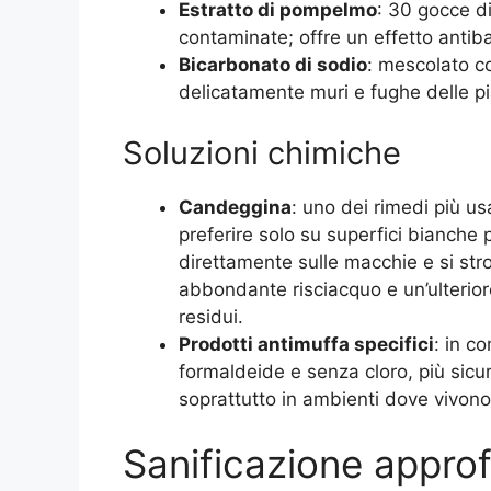
Estratto di pompelmo
: 30 gocce di
contaminate; offre un effetto antiba
Bicarbonato di sodio
: mescolato c
delicatamente muri e fughe delle pia
Soluzioni chimiche
Candeggina
: uno dei rimedi più us
preferire solo su superfici bianche pe
direttamente sulle macchie e si st
abbondante risciacquo e un’ulterior
residui.
Prodotti antimuffa specifici
: in c
formaldeide e senza cloro, più sicuri
soprattutto in ambienti dove vivono
Sanificazione approf