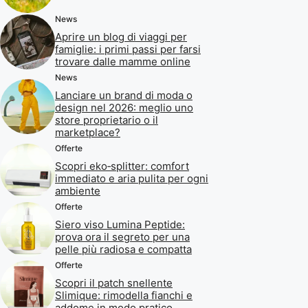
News
Aprire un blog di viaggi per
famiglie: i primi passi per farsi
trovare dalle mamme online
News
Lanciare un brand di moda o
design nel 2026: meglio uno
store proprietario o il
marketplace?
Offerte
Scopri eko‑splitter: comfort
immediato e aria pulita per ogni
ambiente
Offerte
Siero viso Lumina Peptide:
prova ora il segreto per una
pelle più radiosa e compatta
Offerte
Scopri il patch snellente
Slimique: rimodella fianchi e
addome in modo pratico