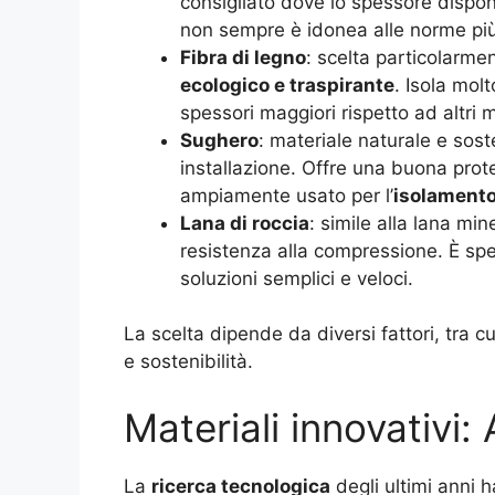
consigliato dove lo spessore disponi
non sempre è idonea alle norme più 
Fibra di legno
: scelta particolarme
ecologico e traspirante
. Isola mol
spessori maggiori rispetto ad altri m
Sughero
: materiale naturale e soste
installazione. Offre una buona prot
ampiamente usato per l’
isolamento 
Lana di roccia
: simile alla lana mi
resistenza alla compressione. È sp
soluzioni semplici e veloci.
La scelta dipende da diversi fattori, tra c
e sostenibilità.
Materiali innovativi
La
ricerca tecnologica
degli ultimi anni h