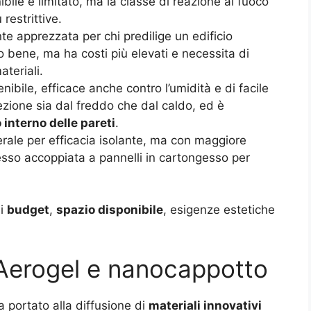
bile è limitato, ma la classe di reazione al fuoco
restrittive.
nte apprezzata per chi predilige un edificio
to bene, ma ha costi più elevati e necessita di
ateriali.
nibile, efficace anche contro l’umidità e di facile
ezione sia dal freddo che dal caldo, ed è
interno delle pareti
.
nerale per efficacia isolante, ma con maggiore
esso accoppiata a pannelli in cartongesso per
ui
budget
,
spazio disponibile
, esigenze estetiche
: Aerogel e nanocappotto
a portato alla diffusione di
materiali innovativi