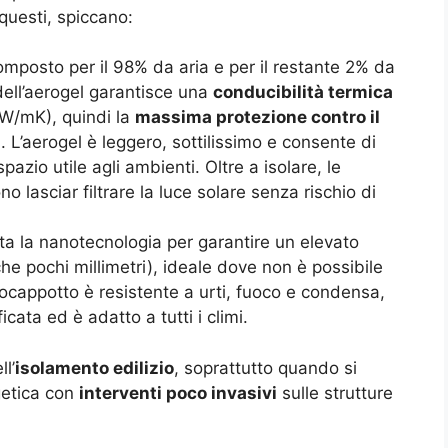
questi, spiccano:
composto per il 98% da aria e per il restante 2% da
 dell’aerogel garantisce una
conducibilità termica
 W/mK), quindi la
massima protezione contro il
i
. L’aerogel è leggero, sottilissimo e consente di
pazio utile agli ambienti. Oltre a isolare, le
o lasciar filtrare la luce solare senza rischio di
tta la nanotecnologia per garantire un elevato
he pochi millimetri), ideale dove non è possibile
anocappotto è resistente a urti, fuoco e condensa,
ata ed è adatto a tutti i climi.
l’
isolamento edilizio
, soprattutto quando si
rgetica con
interventi poco invasivi
sulle strutture