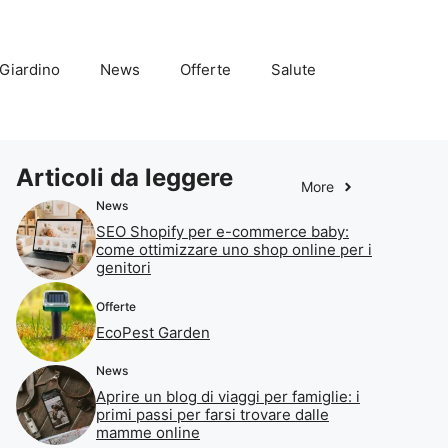
Giardino
News
Offerte
Salute
Articoli da leggere
More
News
SEO Shopify per e-commerce baby:
come ottimizzare uno shop online per i
genitori
Offerte
EcoPest Garden
News
Aprire un blog di viaggi per famiglie: i
primi passi per farsi trovare dalle
mamme online