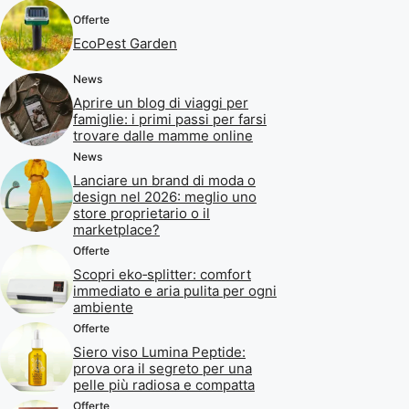
Offerte
EcoPest Garden
News
Aprire un blog di viaggi per
famiglie: i primi passi per farsi
trovare dalle mamme online
News
Lanciare un brand di moda o
design nel 2026: meglio uno
store proprietario o il
marketplace?
Offerte
Scopri eko‑splitter: comfort
immediato e aria pulita per ogni
ambiente
Offerte
Siero viso Lumina Peptide:
prova ora il segreto per una
pelle più radiosa e compatta
Offerte