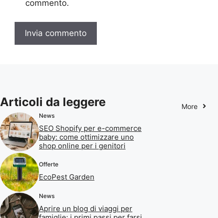
commento.
Articoli da leggere
More
News
SEO Shopify per e-commerce
baby: come ottimizzare uno
shop online per i genitori
Offerte
EcoPest Garden
News
Aprire un blog di viaggi per
famiglie: i primi passi per farsi