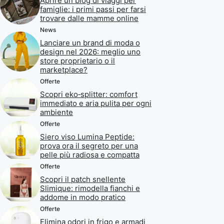
Aprire un blog di viaggi per
famiglie: i primi passi per farsi
trovare dalle mamme online
News
Lanciare un brand di moda o
design nel 2026: meglio uno
store proprietario o il
marketplace?
Offerte
Scopri eko‑splitter: comfort
immediato e aria pulita per ogni
ambiente
Offerte
Siero viso Lumina Peptide:
prova ora il segreto per una
pelle più radiosa e compatta
Offerte
Scopri il patch snellente
Slimique: rimodella fianchi e
addome in modo pratico
Offerte
Elimina odori in frigo e armadi