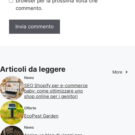
browser per la prossima volta che
commento.
Articoli da leggere
More
News
SEO Shopify per e-commerce
baby: come ottimizzare uno
shop online per i genitori
Offerte
EcoPest Garden
News