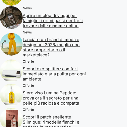
News
Aprire un blog di viaggi per
famiglie: i primi passi per farsi
trovare dalle mamme online
News
Lanciare un brand di moda o
design nel 2026: meglio uno
store proprietario o il
marketplace?
Offerte
Scopri eko‑splitter: comfort
immediato e aria pulita per ogni
ambiente
Offerte
Siero viso Lumina Peptide:
prova ora il segreto per una
pelle più radiosa e compatta
Offerte
Scopri il patch snellente
Slimique: rimodella fianchi e