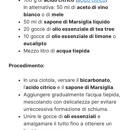
100 g di
acido citrico
(
acido citrico
)
In alternativa: 50 ml di
aceto di vino
bianco
o di
mele
50 ml di
sapone di Marsiglia liquido
20 gocce di
olio essenziale di tea tree
10 gocce di
olio essenziale di limone
o
eucalipto
Mezzo litro di
acqua tiepida
Procedimento:
In una ciotola, versare il
bicarbonato
,
l’
acido citrico
e il
sapone di Marsiglia
.
Aggiungere gradualmente l’acqua tiepida,
mescolando con delicatezza per evitare
un’eccessiva formazione di schiuma.
Unire le gocce di
oli essenziali
e
amalgamare il tutto fino a ottenere un