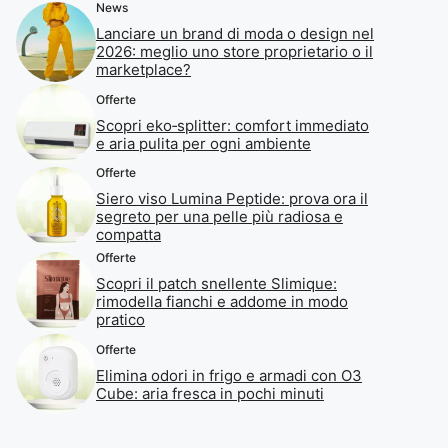
News
Lanciare un brand di moda o design nel
2026: meglio uno store proprietario o il
marketplace?
Offerte
Scopri eko‑splitter: comfort immediato
e aria pulita per ogni ambiente
Offerte
Siero viso Lumina Peptide: prova ora il
segreto per una pelle più radiosa e
compatta
Offerte
Scopri il patch snellente Slimique:
rimodella fianchi e addome in modo
pratico
Offerte
Elimina odori in frigo e armadi con O3
Cube: aria fresca in pochi minuti