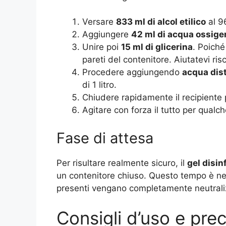
Versare
833 ml di alcol etilico
al 96
Aggiungere
42 ml di acqua ossige
Unire poi
15 ml di glicerina
. Poiché
pareti del contenitore. Aiutatevi ris
Procedere aggiungendo
acqua dist
di 1 litro.
Chiudere rapidamente il recipiente p
Agitare con forza il tutto per qual
Fase di attesa
Per risultare realmente sicuro, il
gel disin
un contenitore chiuso. Questo tempo è nec
presenti vengano completamente neutrali
Consigli d’uso e pre