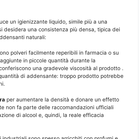
e un igienizzante liquido, simile più a una
si desidera una consistenza più densa, tipica dei
addensanti naturali:
sono polveri facilmente reperibili in farmacia o su
, aggiunte in piccole quantità durante la
conferiscono una gradevole viscosità al prodotto
.
quantità di addensante: troppo prodotto potrebbe
ni.
era
per aumentare la densità e donare un effetto
nte non fa parte delle raccomandazioni ufficiali
one di alcool e, quindi, la reale efficacia
i industriali sono spesso arricchiti con profumi e