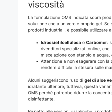
viscosità
La formulazione OMS indicata sopra produc
soluzione che a un vero e proprio gel. Se 
prodotti industriali, è possibile utilizzare 
Idrossietilcellulosa
o
Carbomer
: 
rivenditori specializzati online, che
miscelazione con etanolo e acqua, 
Attenzione a non esagerare con la 
rendere difficile la stesura sulle ma
Alcuni suggeriscono l’uso di
gel di aloe v
idratante ulteriore; tuttavia, questa varia
OMS perché potrebbe ridurre la concentrazi
disinfettante.
Rispetto alle versioni casalinghe, i prodott