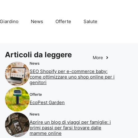
Giardino
News
Offerte
Salute
Articoli da leggere
More
News
SEO Shopify per e-commerce baby:
come ottimizzare uno shop online per i
genitori
Offerte
EcoPest Garden
News
Aprire un blog di viaggi per famiglie: i
primi passi per farsi trovare dalle
mamme online