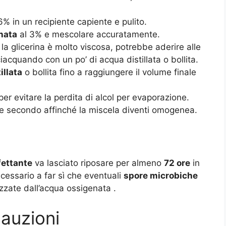
% in un recipiente capiente e pulito.
nata
al 3% e mescolare accuratamente.
 la glicerina è molto viscosa, potrebbe aderire alle
ciacquando con un po’ di acqua distillata o bollita.
illata
o bollita fino a raggiungere il volume finale
er evitare la perdita di alcol per evaporazione.
che secondo affinché la miscela diventi omogenea.
fettante
va lasciato riposare per almeno
72 ore
in
essario a far sì che eventuali
spore microbiche
zzate dall’acqua ossigenata
.
cauzioni