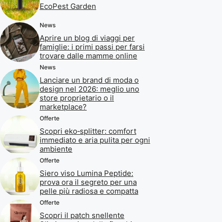
EcoPest Garden
News
Aprire un blog di viaggi per
famiglie: i primi passi per farsi
trovare dalle mamme online
News
Lanciare un brand di moda o
design nel 2026: meglio uno
store proprietario o il
marketplace?
Offerte
Scopri eko‑splitter: comfort
immediato e aria pulita per ogni
ambiente
Offerte
Siero viso Lumina Peptide:
prova ora il segreto per una
pelle più radiosa e compatta
Offerte
Scopri il patch snellente