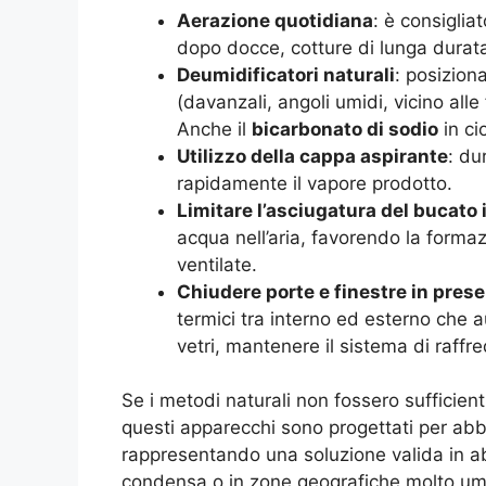
Aerazione quotidiana
: è consiglia
dopo docce, cotture di lunga durat
Deumidificatori naturali
: posizion
(davanzali, angoli umidi, vicino all
Anche il
bicarbonato di sodio
in ci
Utilizzo della cappa aspirante
: du
rapidamente il vapore prodotto.
Limitare l’asciugatura del bucato 
acqua nell’aria, favorendo la form
ventilate.
Chiudere porte e finestre in prese
termici tra interno ed esterno che
vetri, mantenere il sistema di raff
Se i metodi naturali non fossero sufficient
questi apparecchi sono progettati per abb
rappresentando una soluzione valida in a
condensa o in zone geografiche molto um