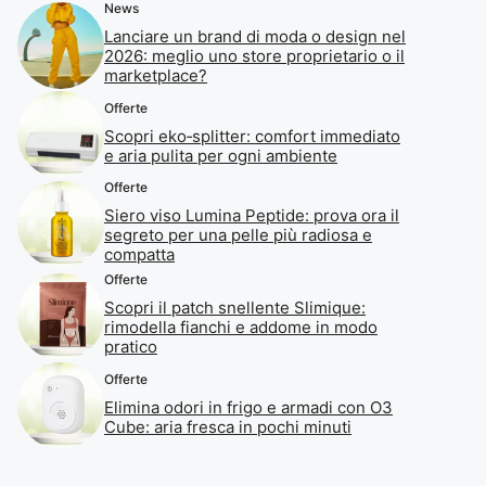
News
Lanciare un brand di moda o design nel
2026: meglio uno store proprietario o il
marketplace?
Offerte
Scopri eko‑splitter: comfort immediato
e aria pulita per ogni ambiente
Offerte
Siero viso Lumina Peptide: prova ora il
segreto per una pelle più radiosa e
compatta
Offerte
Scopri il patch snellente Slimique:
rimodella fianchi e addome in modo
pratico
Offerte
Elimina odori in frigo e armadi con O3
Cube: aria fresca in pochi minuti