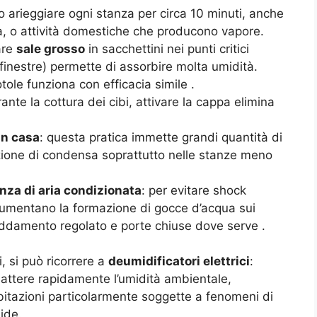
to arieggiare ogni stanza per circa 10 minuti, anche
a, o attività domestiche che producono vapore.
are
sale grosso
in sacchettini nei punti critici
e finestre) permette di assorbire molta umidità.
otole funziona con efficacia simile
.
rante la cottura dei cibi, attivare la cappa elimina
in casa
: questa pratica immette grandi quantità di
azione di condensa soprattutto nelle stanze meno
nza di aria condizionata
: per evitare shock
 aumentano la formazione di gocce d’acqua sui
reddamento regolato e porte chiuse dove serve
.
i, si può ricorrere a
deumidificatori elettrici
:
attere rapidamente l’umidità ambientale,
bitazioni particolarmente soggette a fenomeni di
ide.