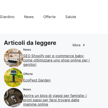
Giardino
News
Offerte
Salute
Articoli da leggere
More
News
SEO Shopify per e-commerce baby:
come ottimizzare uno shop online per i
genitori
Offerte
EcoPest Garden
News
Aprire un blog di viaggi per famiglie: i
primi passi per farsi trovare dalle
mamme online