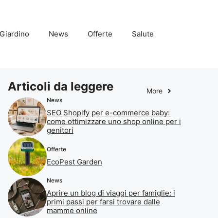
Giardino
News
Offerte
Salute
Articoli da leggere
More
News
SEO Shopify per e-commerce baby:
come ottimizzare uno shop online per i
genitori
Offerte
EcoPest Garden
News
Aprire un blog di viaggi per famiglie: i
primi passi per farsi trovare dalle
mamme online