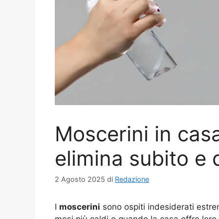
Moscerini in casa:
elimina subito e
2 Agosto 2025
di
Redazione
I
moscerini
sono ospiti indesiderati estre
mesi più caldi o quando la casa offre lor